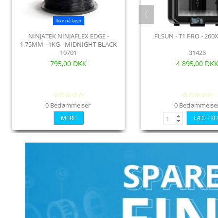
Ikke på lager
Ikke på lager
NINJATEK NINJAFLEX EDGE -
ZORTRAX APOLLER
FLSUN - T1 PRO - 26
AZUREFILM PCTG
1.75MM - 1KG - MIDNIGHT BLACK
10701
23670
31425
AzurePC
795,00 DKK
49 375,00 DKK
4 895,00 DK
215,00 
0 Bedømmelser
0 Bedømmelser
0 Bedømmelse
0 Bedømme
MERE
MERE
LÆG I K
LÆG 