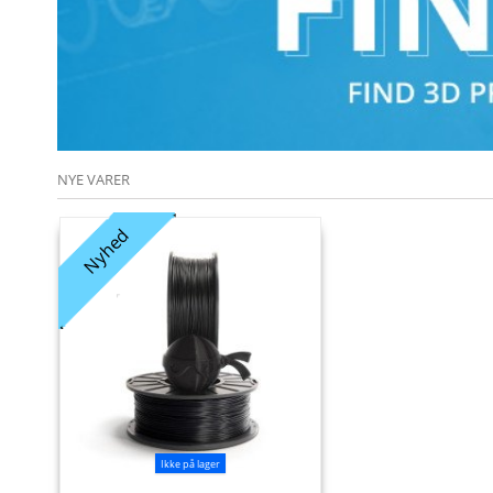
NYE VARER
Nyhed
Ikke på lager