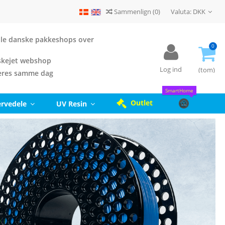
Sammenlign
(
0
)
Valuta:
DKK
 alle danske pakkeshops over
0
kejet webshop
Log ind
(tom)
eres samme dag
SmartHome
Outlet
ervedele
UV Resin