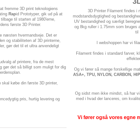
3D
 at fremme 3D print teknologiens
3D Printer Filament findes i
ating
Rap
id Prototyper, gik ud på at
modstandsdygtighed og bestandighed. De
tilbage til starten af 1980'erne,
UV bestandighed og særligt beregnet 
rdens første 3D Printer.
og 8kg ruller i 1.75mm som bruges 
ti
være næsten hvermandseje. Det er
en og stabiliteten af 3D printerne,
I webshoppen har vi fil
, gør det til et ultra anvendeligt
Filament findes i standard farver, k
effekte
udvalg af printere, fra de mest
gør det så billigt som muligt for dig
Og vi fører så mange forskellige ma
verdensplan.
ASA+, TPU, NYLON, CARBON, HIPS,
u skal købe din første 3D printer,
Og sidst men ikke mindst, så har vi 3
med i hvad der lanceres, om kvalitet
ncedygtig pris, hurtig levering og
Vi fører også vores egne 