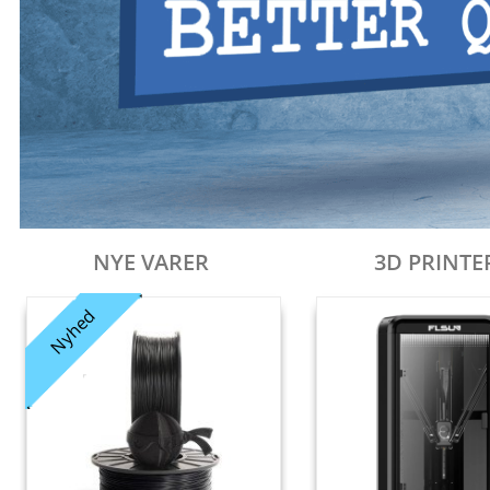
NYE VARER
3D PRINTE
Nyhed