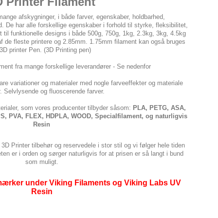
 Printer Filament
 mange afskygninger, i både farver, egenskaber, holdbarhed,
 har alle forskellige egenskaber i forhold til styrke, fleksibilitet,
til funktionelle designs i både 500g, 750g, 1kg, 2.3kg, 3kg, 4.5kg
af de fleste printere og 2.85mm. 1.75mm filament kan også bruges
l 3D printer Pen. (3D Printing pen)
ament fra mange forskellige leverandører - Se nedenfor
lare variationer og materialer med nogle farveeffekter og materiale
r. Selvlysende og fluoscerende farver.
terialer, som vores producenter tilbyder såsom:
PLA, PETG, ASA,
 PVA, FLEX, HDPLA, WOOD, Specialfilament, og naturligvis
Resin
D Printer tilbehør og reservedele i stor stil og vi følger hele tiden
en er i orden og sørger naturligvis for at prisen er så langt i bund
som muligt.
mærker under Viking Filaments og Viking Labs UV
Resin