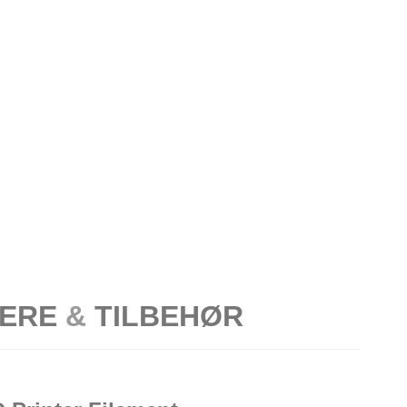
TERE
&
TILBEHØR