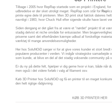
Tilbage i 2005 hvor RepRap startede som en projekt i England, for
udbredelse er der sket utroligt meget. RepRap som står for
Rep
lic
printe egne dele til printeren. Men 3D print skal faktisk dateres helt 
navnligt i 1983, hvor Chuck Hull efter sigende skulle have lavet ve
Siden dengang er det gået fra at være et "nørdet" projekt til at 
stadig delvist et niche område for entusiaster. Men brugervenlighed
priserne samt det efterhånden kæmpe udbud af forskellige materialer
værktøj til mange anvendelsesmuligheder.
Her hos SoluNOiD sørger vi for at give vores kunder et stort bredt 
populære producenter i verden. Vi indgår strategiske samarbejde og 
som kunde, at blive en del af det stadig voksende community på 
Er du ny på dette felt, hjælper vi dig gerne hvor vi kan, både når d
men også i det videre forløb i valg af filament osv.
Køb 3D Printer hos SoluNOiD og få en printer til en meget konkurre
den helt rigtige rådgivning.
KØB 3D PRINTER HER