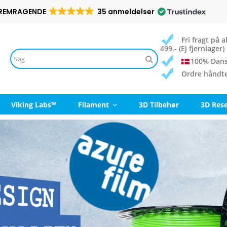
REMRAGENDE
35 anmeldelser
Fri fragt på
499.- (Ej fjernlager)
100% Dans
Ordre håndt
Viking Labs™
Filament
3D Tilbehør
3D Res