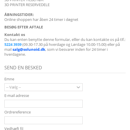
3D PRINTER RESERVEDELE
ÅBNINGSTIDER:
Online shoppen har åben 24 timer i døgnet
BESØG EFTER AFTALE
Kontakt os
Du kan enten benytte denne formular, elller du
kan kontakte os på tlf.:
5224 3939
(09.30-17.30 på hverdage og Lørdage 10.00-15.00) eller på
mail
salg@solunoid.dk
, som vi besvarer inden for 24 timer i
hverdagene.
SEND EN BESKED
Emne
E-mail adresse
Ordrereference
Vedhæft fil