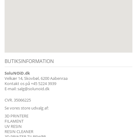
BUTIKSINFORMATION
SoluNOiD.dk
Velkær 14, Skovbøl, 6200 Aabenraa
Kontakt os på
+45 5224 3939
E-mail:
salg@solunoid.dk
CVR. 35066225
Se vores store udvalg af:
3D PRINTERE
FILAMENT
UV RESIN
RESIN CLEANER
3D PRINTER TILBEHØR