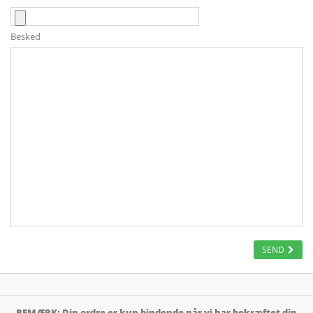
Besked
SEND
BEMÆRK: Din ordre er kun bindende når vi har bekræftet din