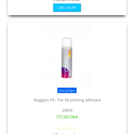
LÆG I KURV
Ikke på lager
Magigoo PP- The 3D printing adhesive
23643
157,00 DKK