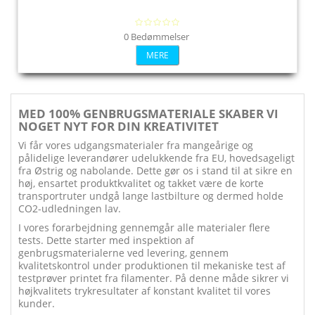
0 Bedømmelser
MERE
MED 100% GENBRUGSMATERIALE SKABER VI
NOGET NYT FOR DIN KREATIVITET
Vi får vores udgangsmaterialer fra mangeårige og
pålidelige leverandører udelukkende fra EU, hovedsageligt
fra Østrig og nabolande. Dette gør os i stand til at sikre en
høj, ensartet produktkvalitet og takket være de korte
transportruter undgå lange lastbilture og dermed holde
CO2-udledningen lav.
I vores forarbejdning gennemgår alle materialer flere
tests. Dette starter med inspektion af
genbrugsmaterialerne ved levering, gennem
kvalitetskontrol under produktionen til mekaniske test af
testprøver printet fra filamenter. På denne måde sikrer vi
højkvalitets trykresultater af konstant kvalitet til vores
kunder.