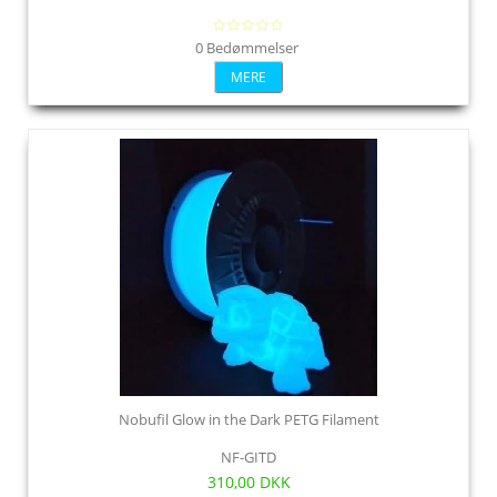
0 Bedømmelser
MERE
Nobufil Glow in the Dark PETG Filament
NF-GITD
310,00 DKK