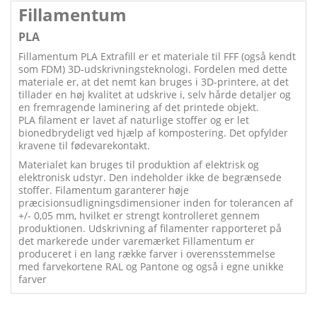
Fillamentum
PLA
Fillamentum PLA Extrafill er et materiale til FFF (også kendt
som FDM) 3D-udskrivningsteknologi. Fordelen med dette
materiale er, at det nemt kan bruges i 3D-printere, at det
tillader en høj kvalitet at udskrive i, selv hårde detaljer og
en fremragende laminering af det printede objekt.
PLA filament er lavet af naturlige stoffer og er let
bionedbrydeligt ved hjælp af kompostering. Det opfylder
kravene til fødevarekontakt.
Materialet kan bruges til produktion af elektrisk og
elektronisk udstyr. Den indeholder ikke de begrænsede
stoffer. Filamentum garanterer høje
præcisionsudligningsdimensioner inden for tolerancen af
+/- 0,05 mm, hvilket er strengt kontrolleret gennem
produktionen. Udskrivning af filamenter rapporteret på
det markerede under varemærket Fillamentum er
produceret i en lang række farver i overensstemmelse
med farvekortene RAL og Pantone og også i egne unikke
farver