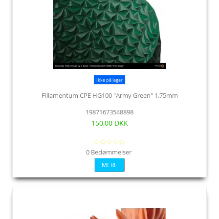
Ikke på lager
Fillamentum CPE HG100 "Army Green" 1.75mm
19871673548898
150,00 DKK
0 Bedømmelser
MERE