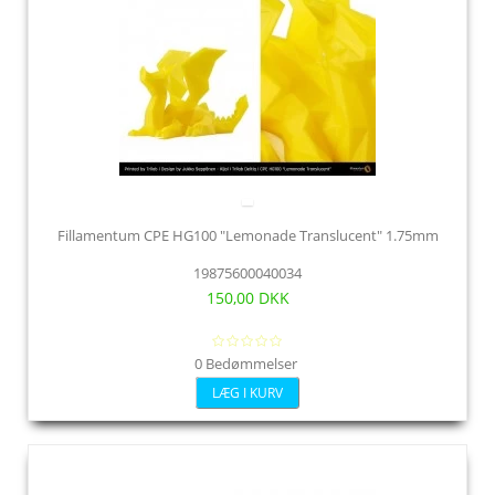
Fillamentum CPE HG100 "Lemonade Translucent" 1.75mm
19875600040034
150,00 DKK
0 Bedømmelser
LÆG I KURV