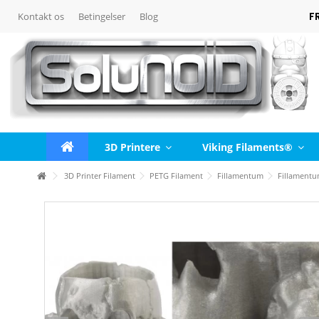
F
Kontakt os
Betingelser
Blog
3D Printere
Viking Filaments®
3D Printer Filament
PETG Filament
Fillamentum
Fillamentu