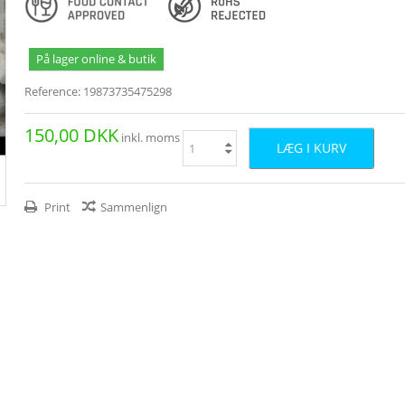
På lager online & butik
Reference:
19873735475298
150,00 DKK
inkl. moms
LÆG I KURV
Print
Sammenlign