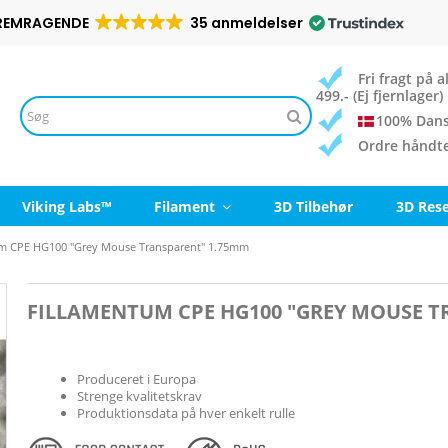
REMRAGENDE
35 anmeldelser
Fri fragt på
499.- (Ej fjernlager)
100% Dans
Ordre håndt
Viking Labs™
Filament
3D Tilbehør
3D Res
m CPE HG100 "Grey Mouse Transparent" 1.75mm
FILLAMENTUM CPE HG100 "GREY MOUSE T
Produceret i Europa
Strenge kvalitetskrav
Produktionsdata på hver enkelt rulle