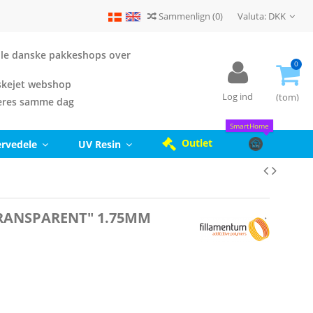
Sammenlign
(
0
)
Valuta:
DKK
 alle danske pakkeshops over
0
kejet webshop
Log ind
(tom)
eres samme dag
SmartHome
Outlet
ervedele
UV Resin
RANSPARENT" 1.75MM