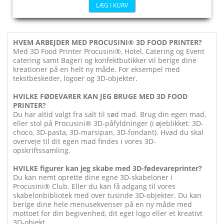
LÆG I KURV
HVEM ARBEJDER MED PROCUSINI® 3D FOOD PRINTER?
Med 3D Food Printer Procusini®, Hotel, Catering og Event
catering samt Bageri og konfektbutikker vil berige dine
kreationer på en helt ny måde. For eksempel med
tekstbeskeder, logoer og 3D-objekter.
HVILKE FØDEVARER KAN JEG BRUGE MED 3D FOOD
PRINTER?
Du har altid valgt fra salt til sød mad. Brug din egen mad,
eller stol på Procusini® 3D-påfyldninger (i øjeblikket: 3D-
choco, 3D-pasta, 3D-marsipan, 3D-fondant). Hvad du skal
overveje til dit
egen mad findes i vores 3D-
opskriftssamling.
HVILKE figurer kan jeg skabe med 3D-fødevareprinter?
Du kan nemt oprette dine egne 3D-skabeloner i
Procusini® Club. Eller du kan få adgang til vores
skabelonbibliotek med over tusinde 3D-objekter. Du kan
berige dine hele menusekvenser på en ny måde med
mottoet for din begivenhed, dit eget logo eller et kreativt
3D-objekt.