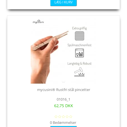
LÆG I KURV
mycusini® Rustfri stål pincetter
01016_1
62,75 DKK
0 Bedømmelser