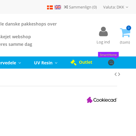
Sammenlign
(
0
)
Valuta:
DKK
 alle danske pakkeshops over
0
kejet webshop
Log ind
(tom)
eres samme dag
SmartHome
Outlet
ervedele
UV Resin