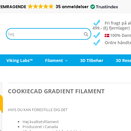
REMRAGENDE
35 anmeldelser
Fri fragt på
499.- (Ej fjernlager)
100% Dans
Ordre håndt
Viking Labs™
Filament
3D Tilbehør
3D Res
COOKIECAD GRADIENT FILAMENT
HVIS DU KAN FORESTILLE DIG DET
Høj kvalitetsfilament
Produceret i Canada