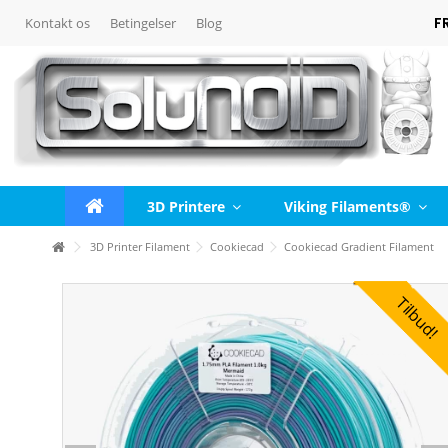
F
Kontakt os
Betingelser
Blog
3D Printere
Viking Filaments®
3D Printer Filament
Cookiecad
Cookiecad Gradient Filament
Tilbud!