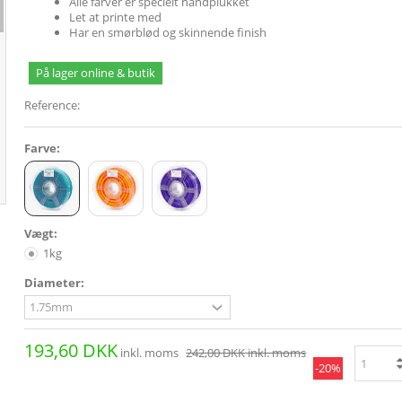
Alle farver er specielt håndplukket
Let at printe med
Har en smørblød og skinnende finish
På lager online & butik
Reference:
Farve:
Vægt:
1kg
Diameter:
193,60 DKK
inkl. moms
242,00 DKK
inkl. moms
-20%