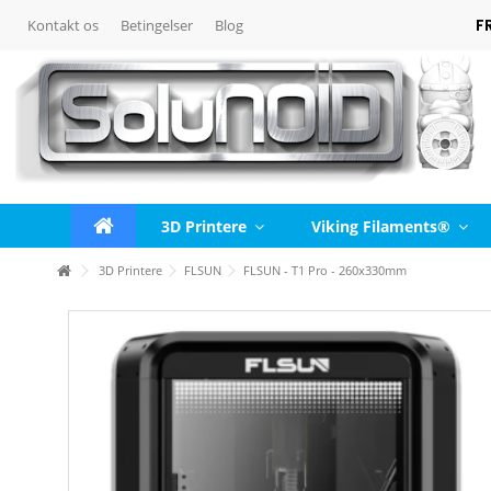
F
Kontakt os
Betingelser
Blog
3D Printere
Viking Filaments®
3D Printere
FLSUN
FLSUN - T1 Pro - 260x330mm