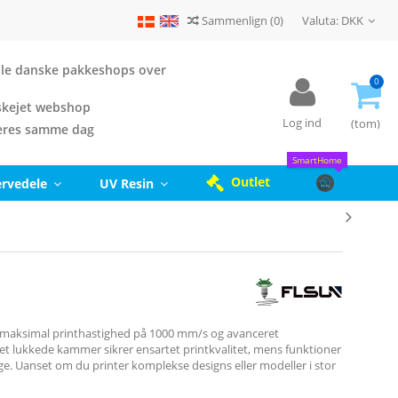
Sammenlign
(
0
)
Valuta:
DKK
 alle danske pakkeshops over
0
kejet webshop
Log ind
(tom)
eres samme dag
SmartHome
Outlet
ervedele
UV Resin
en maksimal printhastighed på 1000 mm/s og avanceret
et lukkede kammer sikrer ensartet printkvalitet, mens funktioner
e. Uanset om du printer komplekse designs eller modeller i stor