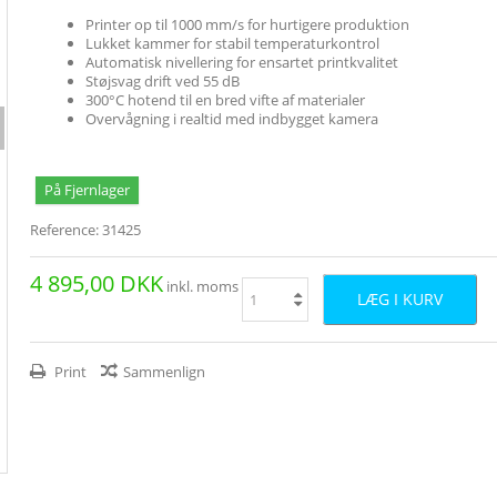
Printer op til 1000 mm/s for hurtigere produktion
Lukket kammer for stabil temperaturkontrol
Automatisk nivellering for ensartet printkvalitet
Støjsvag drift ved 55 dB
300°C hotend til en bred vifte af materialer
Overvågning i realtid med indbygget kamera
På Fjernlager
Reference:
31425
4 895,00 DKK
inkl. moms
LÆG I KURV
Print
Sammenlign