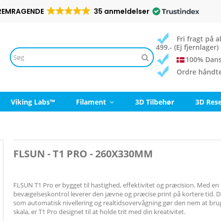
REMRAGENDE
35 anmeldelser
Fri fragt på
499.- (Ej fjernlager)
100% Dans
Ordre håndt
Viking Labs™
Filament
3D Tilbehør
3D Res
FLSUN - T1 PRO - 260X330MM
FLSUN T1 Pro er bygget til hastighed, effektivitet og præcision. Med 
bevægelseskontrol leverer den jævne og præcise print på kortere tid. D
som automatisk nivellering og realtidsovervågning gør den nem at brug
skala, er T1 Pro designet til at holde trit med din kreativitet.