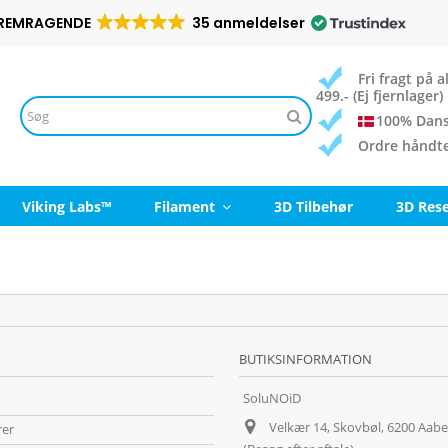
REMRAGENDE
35 anmeldelser
Fri fragt på
499.- (Ej fjernlager)
100% Dans
Ordre håndt
Viking Labs™
Filament
3D Tilbehør
3D Res
BUTIKSINFORMATION
SoluNOiD
Velkær 14, Skovbøl, 6200 Aab
rer