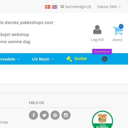
Sammenlign
(
0
)
Valuta:
DKK
 alle danske pakkeshops over
0
kejet webshop
Log ind
(tom)
eres samme dag
SmartHome
Outlet
ervedele
UV Resin
FØLG OS
enraa