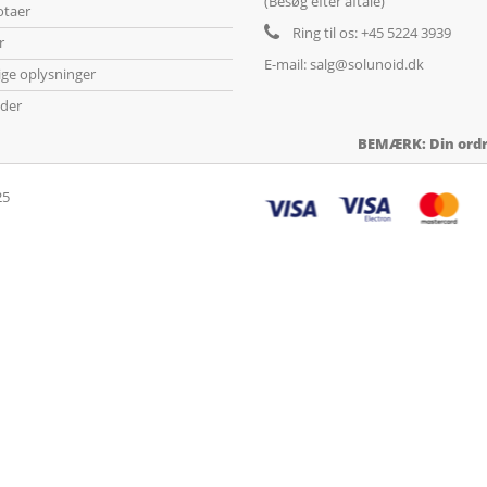
(Besøg efter aftale)
otaer
Ring til os:
+45 5224 3939
r
E-mail:
salg@solunoid.dk
ige oplysninger
der
BEMÆRK: Din ordre
25