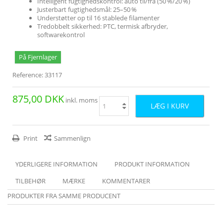
Intelligent fugtighedskontrol: auto til/fra (50 %/20 %)
Justerbart fugtighedsmål: 25–50 %
Understøtter op til 16 stablede filamenter
Tredobbelt sikkerhed: PTC, termisk afbryder,
softwarekontrol
På Fjernlager
Reference:
33117
875,00 DKK
inkl. moms
LÆG I KURV
Print
Sammenlign
YDERLIGERE INFORMATION
PRODUKT INFORMATION
TILBEHØR
MÆRKE
KOMMENTARER
PRODUKTER FRA SAMME PRODUCENT