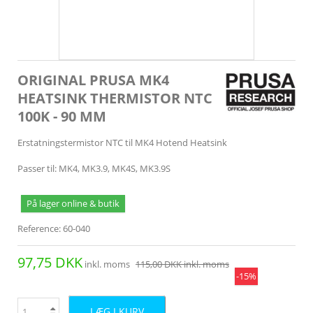
ORIGINAL PRUSA MK4
HEATSINK THERMISTOR NTC
100K - 90 MM
Erstatningstermistor NTC til MK4 Hotend Heatsink
Passer til: MK4, MK3.9, MK4S, MK3.9S
På lager online & butik
Reference:
60-040
97,75 DKK
inkl. moms
115,00 DKK
inkl. moms
-15%
LÆG I KURV