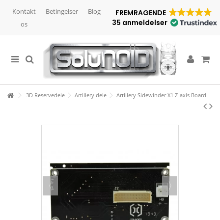
Kontakt
Betingelser
Blog
FREMRAGENDE
35 anmeldelser
os
3D Reservedele
Artillery dele
Artillery Sidewinder X1 Z-axis Board