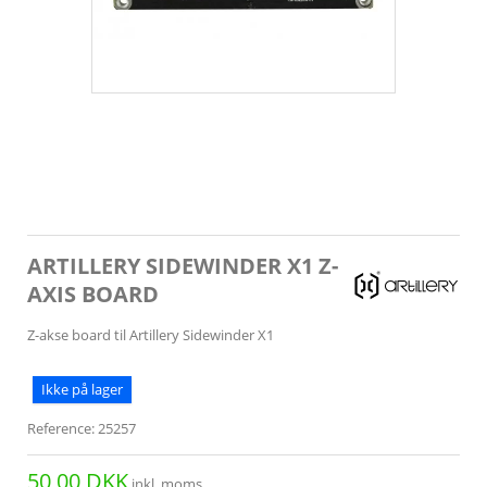
ARTILLERY SIDEWINDER X1 Z-
AXIS BOARD
Z-akse board til Artillery Sidewinder X1
Ikke på lager
Reference:
25257
50,00 DKK
inkl. moms