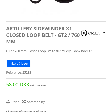
ARTILLERY SIDEWINDER X1
CLOSED LOOP BELT - GT2 / 760
MM
GT2 / 760 mm Closed Loop Bælte til Artillery Sidewinder X1
Ikke på lager
Reference:
25233
58,00 DKK
inkl. moms
Print
Sammenlign
Få besked når varen er på lager