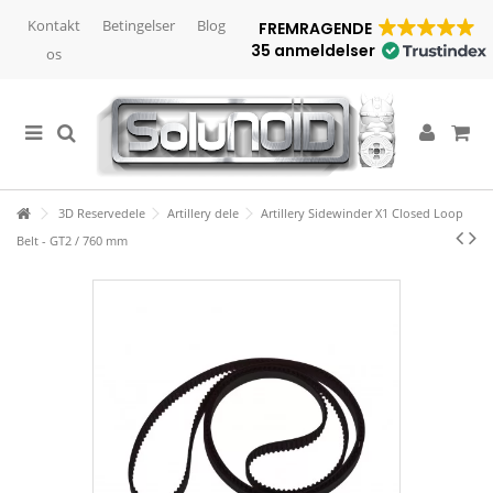
Kontakt
Betingelser
Blog
FREMRAGENDE
35 anmeldelser
os
3D Reservedele
Artillery dele
Artillery Sidewinder X1 Closed Loop
Belt - GT2 / 760 mm