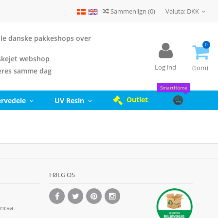
Sammenlign
(
0
)
Valuta:
DKK
 alle danske pakkeshops over
0
kejet webshop
Log ind
(tom)
eres samme dag
SmartHome
Outlet
ervedele
UV Resin
FØLG OS
enraa