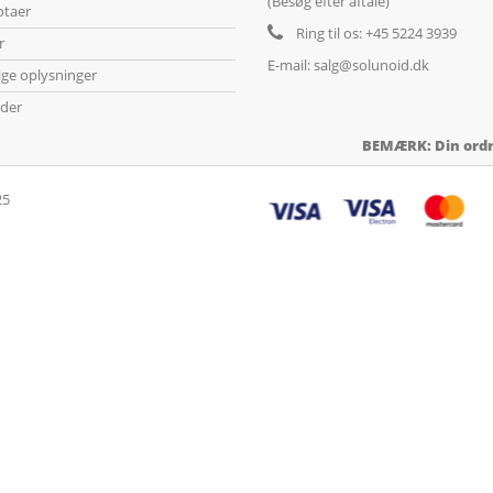
(Besøg efter aftale)
otaer
Ring til os:
+45 5224 3939
r
E-mail:
salg@solunoid.dk
ige oplysninger
der
BEMÆRK: Din ordre
25