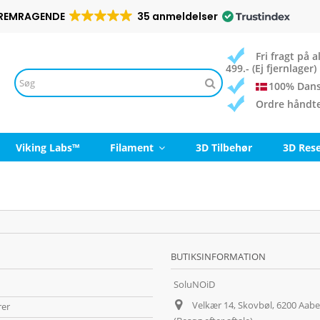
REMRAGENDE
35 anmeldelser
Fri fragt på
499.- (Ej fjernlager)
100% Dans
Ordre håndt
Viking Labs™
Filament
3D Tilbehør
3D Res
BUTIKSINFORMATION
SoluNOiD
Velkær 14, Skovbøl, 6200 Aab
rer