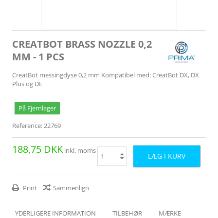
CREATBOT BRASS NOZZLE 0,2
MM - 1 PCS
CreatBot messingdyse 0,2 mm Kompatibel med: CreatBot DX, DX
Plus og DE
På Fjernlager
Reference:
22769
188,75 DKK
inkl. moms
LÆG I KURV
Print
Sammenlign
YDERLIGERE INFORMATION
TILBEHØR
MÆRKE