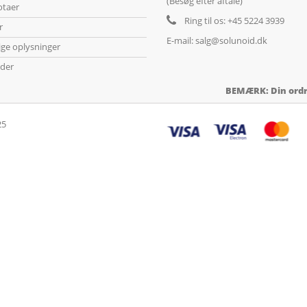
(Besøg efter aftale)
otaer
Ring til os:
+45 5224 3939
r
E-mail:
salg@solunoid.dk
ige oplysninger
der
BEMÆRK: Din ordre
25