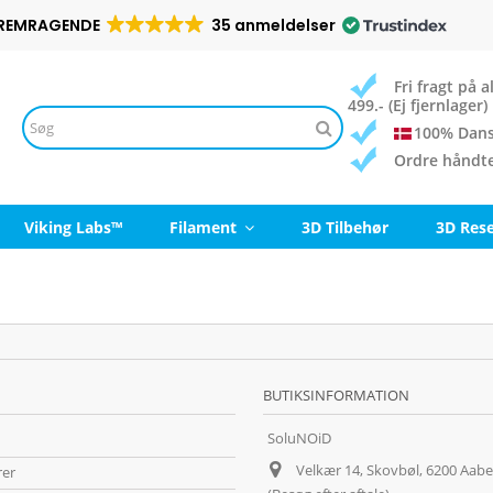
REMRAGENDE
35 anmeldelser
Fri fragt på
499.- (Ej fjernlager)
100% Dans
Ordre håndt
Viking Labs™
Filament
3D Tilbehør
3D Res
BUTIKSINFORMATION
SoluNOiD
Velkær 14, Skovbøl, 6200 Aab
rer