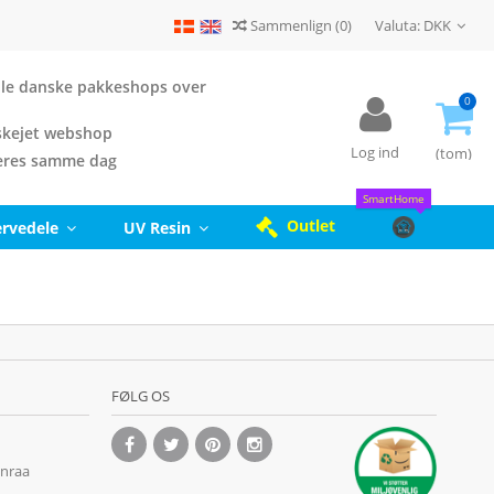
Sammenlign
(
0
)
Valuta:
DKK
 alle danske pakkeshops over
0
kejet webshop
Log ind
(tom)
eres samme dag
SmartHome
Outlet
ervedele
UV Resin
FØLG OS
enraa