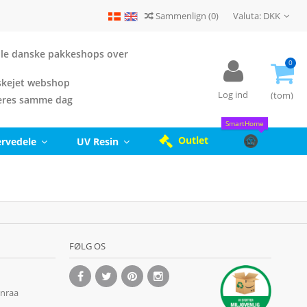
Sammenlign
(
0
)
Valuta:
DKK
 alle danske pakkeshops over
0
kejet webshop
Log ind
(tom)
eres samme dag
SmartHome
Outlet
ervedele
UV Resin
FØLG OS
enraa