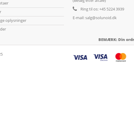
(Besøg efter aftale)
otaer
Ring til os:
+45 5224 3939
r
E-mail:
salg@solunoid.dk
ige oplysninger
der
BEMÆRK: Din ordre
25