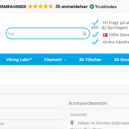
REMRAGENDE
35 anmeldelser
Fri fragt på
499.- (Ej fjernlager)
100% Dans
Ordre håndt
Viking Labs™
Filament
3D Tilbehør
3D Res
BUTIKSINFORMATION
SoluNOiD
Velkær 14, Skovbøl, 6200 Aab
rer